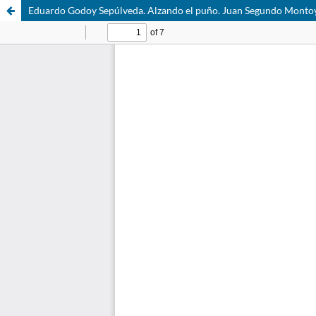
Eduardo Godoy Sepúlveda. Alzando el puño. Juan Segundo Montoya 