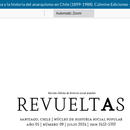
y la historia del anarquismo en Chile (1899-1988). Cúlmine Ediciones –