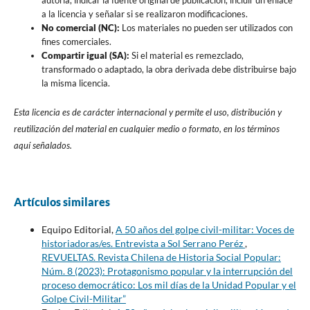
a la licencia y señalar si se realizaron modificaciones.
No comercial (NC):
Los materiales no pueden ser utilizados con
fines comerciales.
Compartir igual (SA):
Si el material es remezclado,
transformado o adaptado, la obra derivada debe distribuirse bajo
la misma licencia.
Esta licencia es de carácter internacional y permite el uso, distribución y
reutilización del material en cualquier medio o formato, en los términos
aquí señalados.
Artículos similares
Equipo Editorial,
A 50 años del golpe civil-militar: Voces de
historiadoras/es. Entrevista a Sol Serrano Peréz
,
REVUELTAS. Revista Chilena de Historia Social Popular:
Núm. 8 (2023): Protagonismo popular y la interrupción del
proceso democrático: Los mil días de la Unidad Popular y el
Golpe Civil-Militar”