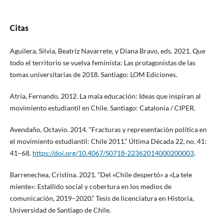
Citas
Aguilera, Silvia, Beatriz Navarrete, y Diana Bravo, eds. 2021. Que
todo el territorio se vuelva feminista: Las protagonistas de las
tomas universitarias de 2018. Santiago: LOM Ediciones.
Atria, Fernando. 2012. La mala educación: Ideas que inspiran al
movimiento estudiantil en Chile. Santiago: Catalonia / CIPER.
Avendaño, Octavio. 2014. “Fracturas y representación política en
el movimiento estudiantil: Chile 2011.” Última Década 22, no. 41:
41–68.
https://doi.org/10.4067/S0718-22362014000200003
.
Barrenechea, Cristina. 2021. “Del «Chile despertó» a «La tele
miente»: Estallido social y cobertura en los medios de
comunicación, 2019–2020.” Tesis de licenciatura en Historia,
Universidad de Santiago de Chile.