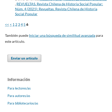
,
REVUELTAS. Revista Chilena de Historia Social Popular:
Núm. 4 (2021): Revueltas. Revista Chilena de Historia
Social Popular
<<
<
1
2
3
4
5
6
También puede
Iniciar una búsqueda de similitud avanzada
para
este artículo.
Enviar un artículo
Información
Para lectores/as
Para autores/as
Para bibliotecarios/as