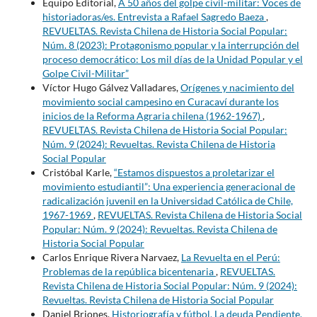
Equipo Editorial,
A 50 años del golpe civil-militar: Voces de
historiadoras/es. Entrevista a Rafael Sagredo Baeza
,
REVUELTAS. Revista Chilena de Historia Social Popular:
Núm. 8 (2023): Protagonismo popular y la interrupción del
proceso democrático: Los mil días de la Unidad Popular y el
Golpe Civil-Militar”
Víctor Hugo Gálvez Valladares,
Orígenes y nacimiento del
movimiento social campesino en Curacaví durante los
inicios de la Reforma Agraria chilena (1962-1967)
,
REVUELTAS. Revista Chilena de Historia Social Popular:
Núm. 9 (2024): Revueltas. Revista Chilena de Historia
Social Popular
Cristóbal Karle,
“Estamos dispuestos a proletarizar el
movimiento estudiantil”: Una experiencia generacional de
radicalización juvenil en la Universidad Católica de Chile,
1967-1969
,
REVUELTAS. Revista Chilena de Historia Social
Popular: Núm. 9 (2024): Revueltas. Revista Chilena de
Historia Social Popular
Carlos Enrique Rivera Narvaez,
La Revuelta en el Perú:
Problemas de la república bicentenaria
,
REVUELTAS.
Revista Chilena de Historia Social Popular: Núm. 9 (2024):
Revueltas. Revista Chilena de Historia Social Popular
Daniel Briones,
Historiografía y fútbol. La deuda Pendiente.