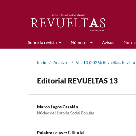
Sobre la revista
Números
Avisos
Norma
Inicio
/
Archivos
/
Vol. 13 (2026): Revueltas. Revista
Editorial REVUELTAS 13
Marco Lagos Catalán
Núcleo de Historia Social Popular
Palabras clave:
Editorial