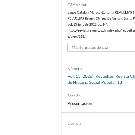
Cómo citar
Lagos Catalán, Marco. «Editorial REVUELTAS 1
REVUELTAS. Revista Chilena De Historia Social 
vol. 13, julio de 2026, pp. 1-4,
https://revistarevueltas.cl/index.php/revueltas
e/view/328.
Más formatos de cita
Número
Vol. 13 (2026): Revueltas. Revista C
de Historia Social Popular 13
Sección
Presentación
Licencia