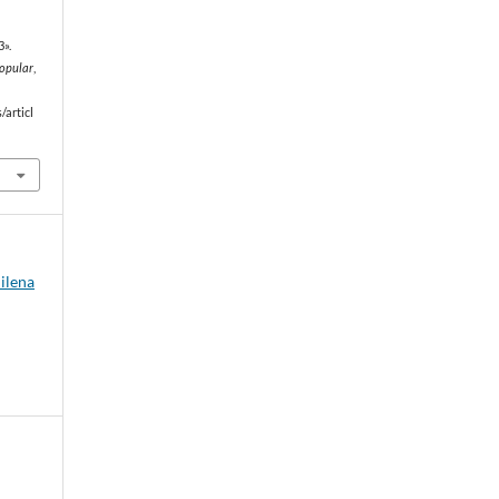
3».
Popular
,
/articl
hilena