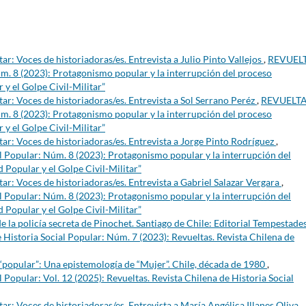
tar: Voces de historiadoras/es. Entrevista a Julio Pinto Vallejos
,
REVUELT
úm. 8 (2023): Protagonismo popular y la interrupción del proceso
 y el Golpe Civil-Militar”
itar: Voces de historiadoras/es. Entrevista a Sol Serrano Peréz
,
REVUELTA
úm. 8 (2023): Protagonismo popular y la interrupción del proceso
 y el Golpe Civil-Militar”
itar: Voces de historiadoras/es. Entrevista a Jorge Pinto Rodríguez
,
l Popular: Núm. 8 (2023): Protagonismo popular y la interrupción del
 Popular y el Golpe Civil-Militar”
itar: Voces de historiadoras/es. Entrevista a Gabriel Salazar Vergara
,
l Popular: Núm. 8 (2023): Protagonismo popular y la interrupción del
 Popular y el Golpe Civil-Militar”
 la policía secreta de Pinochet. Santiago de Chile: Editorial Tempestades
Historia Social Popular: Núm. 7 (2023): Revueltas. Revista Chilena de
 “popular”: Una epistemología de “Mujer”. Chile, década de 1980
,
Popular: Vol. 12 (2025): Revueltas. Revista Chilena de Historia Social
itar: Voces de historiadoras/es. Entrevista a María Angélica Illanes Oliva
,