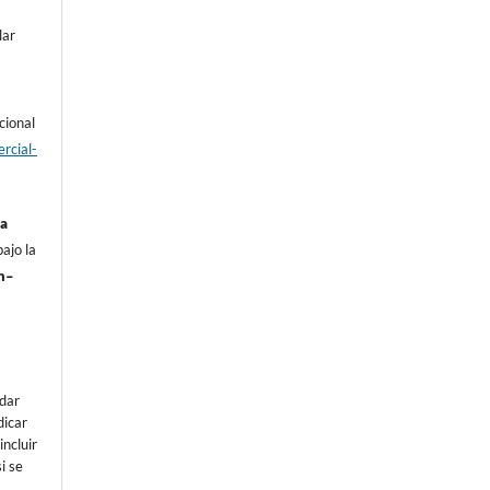
lar
cional
rcial-
ia
ajo la
n–
e
dar
dicar
incluir
i se