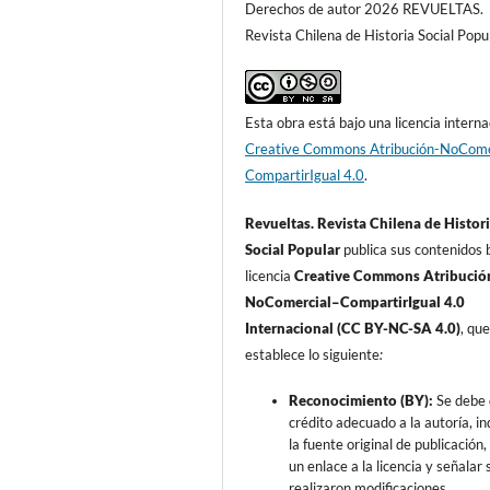
Derechos de autor 2026 REVUELTAS.
Revista Chilena de Historia Social Popu
Esta obra está bajo una licencia interna
Creative Commons Atribución-NoCome
CompartirIgual 4.0
.
Revueltas. Revista Chilena de Histor
Social Popular
publica sus contenidos b
licencia
Creative Commons Atribució
NoComercial–CompartirIgual 4.0
Internacional (CC BY-NC-SA 4.0)
, qu
establece lo siguiente
:
Reconocimiento (BY):
Se debe 
crédito adecuado a la autoría, in
la fuente original de publicación, 
un enlace a la licencia y señalar s
realizaron modificaciones.