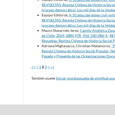
REVUELTAS. Revista Chilena de Historia Socia
proceso democrático: Los mil días de la Unidad
Equipo Editorial,
A 50 años del golpe civil-mil
REVUELTAS. Revista Chilena de Historia Socia
proceso democrático: Los mil días de la Unidad
Mauro Navarrete Jerez,
Camilo Améstica Zaval
de Chile, 2024, ISBN 978- 956-330-086-4
,
REV
Revueltas. Revista Chilena de Historia Social 
Adriana Migliavacca, Christian Matamoros,
"P
Revista Chilena de Historia Social Popular: Nú
Pasado y Presente de las Organizaciones Docen
<<
<
1
2
3
>
>>
También puede
Iniciar una búsqueda de similitud av