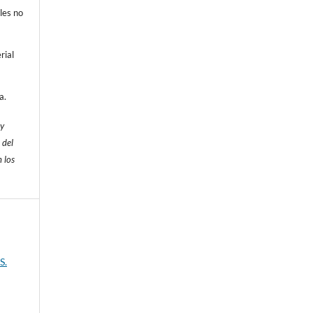
les no
rial
a.
 y
 del
 los
S.