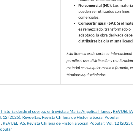
No comercial (NC):
Los materia
pueden ser utilizados con fines
comerciales.
Compartir igual (SA):
Si el mate
es remezclado, transformado o
adaptado, la obra derivada debe
distribuirse bajo la misma licenci
Esta licencia es de carácter internacional
permite el uso, distribución y reutilización
material en cualquier medio o formato, en
términos aquí señalados.
 historia desde el cuerpo: entrevista a María Angélica Illanes
,
REVUELTA
l. 12 (2025): Revueltas. Revista Chilena de Historia Social Popular
)
,
REVUELTAS. Revista Chilena de Historia Social Popular: Vol. 12 (2025):
Popular