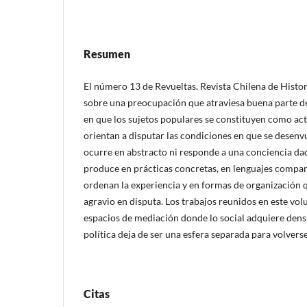
Resumen
El número 13 de Revueltas. Revista Chilena de Histor
sobre una preocupación que atraviesa buena parte de 
en que los sujetos populares se constituyen como act
orientan a disputar las condiciones en que se desenv
ocurre en abstracto ni responde a una conciencia da
produce en prácticas concretas, en lenguajes compa
ordenan la experiencia y en formas de organización 
agravio en disputa. Los trabajos reunidos en este v
espacios de mediación donde lo social adquiere densi
política deja de ser una esfera separada para volverse
Citas