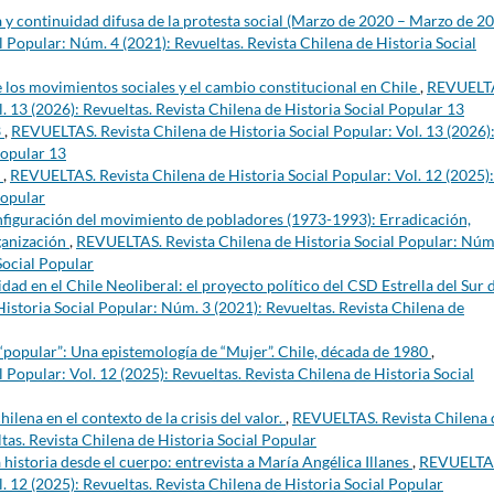
y continuidad difusa de la protesta social (Marzo de 2020 – Marzo de 2
 Popular: Núm. 4 (2021): Revueltas. Revista Chilena de Historia Social
e los movimientos sociales y el cambio constitucional en Chile
,
REVUELT
l. 13 (2026): Revueltas. Revista Chilena de Historia Social Popular 13
3
,
REVUELTAS. Revista Chilena de Historia Social Popular: Vol. 13 (2026)
Popular 13
)
,
REVUELTAS. Revista Chilena de Historia Social Popular: Vol. 12 (2025):
Popular
nfiguración del movimiento de pobladores (1973-1993): Erradicación,
ganización
,
REVUELTAS. Revista Chilena de Historia Social Popular: Núm
Social Popular
d en el Chile Neoliberal: el proyecto político del CSD Estrella del Sur 
storia Social Popular: Núm. 3 (2021): Revueltas. Revista Chilena de
 “popular”: Una epistemología de “Mujer”. Chile, década de 1980
,
Popular: Vol. 12 (2025): Revueltas. Revista Chilena de Historia Social
hilena en el contexto de la crisis del valor.
,
REVUELTAS. Revista Chilena 
tas. Revista Chilena de Historia Social Popular
 historia desde el cuerpo: entrevista a María Angélica Illanes
,
REVUELTA
l. 12 (2025): Revueltas. Revista Chilena de Historia Social Popular