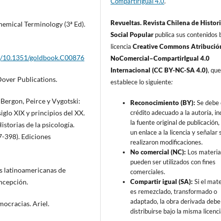
CompartirIgual 4.0
.
Revueltas. Revista Chilena de Histor
emical Terminology (3ª Ed).
Social Popular
publica sus contenidos b
licencia
Creative Commons Atribució
rg/10.1351/goldbook.C00876
NoComercial–CompartirIgual 4.0
Internacional (CC BY-NC-SA 4.0)
, qu
Dover Publications.
establece lo siguiente
:
. Bergon, Peirce y Vygotski:
Reconocimiento (BY):
Se debe 
crédito adecuado a la autoría, in
iglo XIX y principios del XX.
la fuente original de publicación, 
Historias de la psicología.
un enlace a la licencia y señalar s
7-398). Ediciones
realizaron modificaciones.
No comercial (NC):
Los materia
pueden ser utilizados con fines
as latinoamericanas de
comerciales.
Compartir igual (SA):
Si el mate
oncepción.
es remezclado, transformado o
adaptado, la obra derivada debe
mocracias. Ariel.
distribuirse bajo la misma licenci