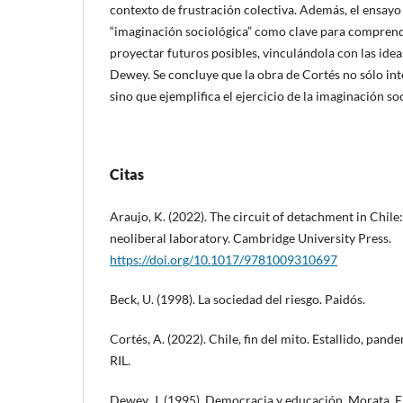
contexto de frustración colectiva. Además, el ensayo
“imaginación sociológica” como clave para comprende
proyectar futuros posibles, vinculándola con las idea
Dewey. Se concluye que la obra de Cortés no sólo int
sino que ejemplifica el ejercicio de la imaginación so
Citas
Araujo, K. (2022). The circuit of detachment in Chile
neoliberal laboratory. Cambridge University Press.
https://doi.org/10.1017/9781009310697
Beck, U. (1998). La sociedad del riesgo. Paidós.
Cortés, A. (2022). Chile, fin del mito. Estallido, pan
RIL.
Dewey, J. (1995). Democracia y educación. Morata. El