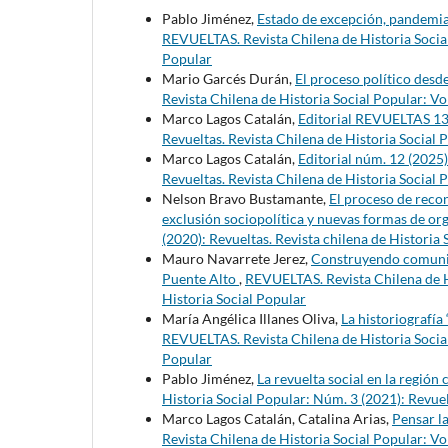
Pablo Jiménez,
Estado de excepción, pandemia 
REVUELTAS. Revista Chilena de Historia Social
Popular
Mario Garcés Durán,
El proceso político desd
Revista Chilena de Historia Social Popular: Vo
Marco Lagos Catalán,
Editorial REVUELTAS 1
Revueltas. Revista Chilena de Historia Social 
Marco Lagos Catalán,
Editorial núm. 12 (2025
Revueltas. Revista Chilena de Historia Social 
Nelson Bravo Bustamante,
El proceso de reco
exclusión sociopolítica y nuevas formas de or
(2020): Revueltas. Revista chilena de Historia 
Mauro Navarrete Jerez,
Construyendo comunida
Puente Alto
,
REVUELTAS. Revista Chilena de Hi
Historia Social Popular
María Angélica Illanes Oliva,
La historiografía
REVUELTAS. Revista Chilena de Historia Social 
Popular
Pablo Jiménez,
La revuelta social en la región c
Historia Social Popular: Núm. 3 (2021): Revuel
Marco Lagos Catalán, Catalina Arias,
Pensar la
Revista Chilena de Historia Social Popular: Vo