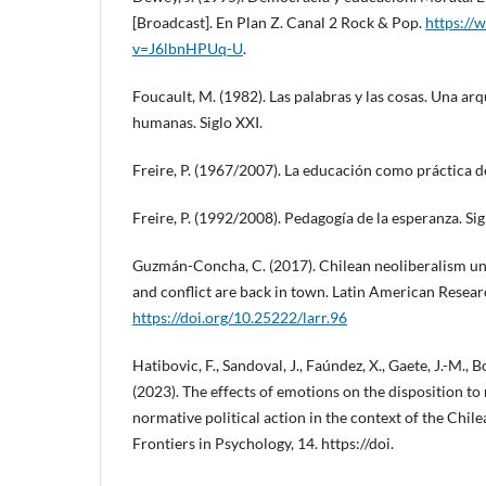
[Broadcast]. En Plan Z. Canal 2 Rock & Pop.
https://
v=J6lbnHPUq-U
.
Foucault, M. (1982). Las palabras y las cosas. Una arq
humanas. Siglo XXI.
Freire, P. (1967/2007). La educación como práctica de 
Freire, P. (1992/2008). Pedagogía de la esperanza. Sig
Guzmán-Concha, C. (2017). Chilean neoliberalism und
and conflict are back in town. Latin American Resea
https://doi.org/10.25222/larr.96
Hatibovic, F., Sandoval, J., Faúndez, X., Gaete, J.-M., 
(2023). The effects of emotions on the disposition t
normative political action in the context of the Chile
Frontiers in Psychology, 14. https://doi.