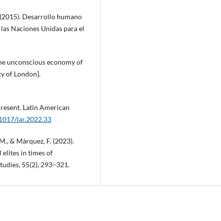
 (2015). Desarrollo humano
 las Naciones Unidas para el
f the unconscious economy of
ty of London].
resent. Latin American
.1017/lar.2022.33
 M., & Márquez, F. (2023).
 elites in times of
tudies, 55(2), 293–321.