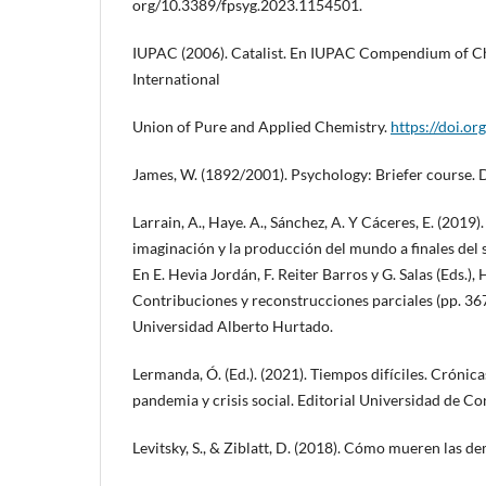
org/10.3389/fpsyg.2023.1154501.
IUPAC (2006). Catalist. En IUPAC Compendium of Ch
International
Union of Pure and Applied Chemistry.
https://doi.o
James, W. (1892/2001). Psychology: Briefer course. 
Larrain, A., Haye. A., Sánchez, A. Y Cáceres, E. (2019)
imaginación y la producción del mundo a finales del s
En E. Hevia Jordán, F. Reiter Barros y G. Salas (Eds.), 
Contribuciones y reconstrucciones parciales (pp. 36
Universidad Alberto Hurtado.
Lermanda, Ó. (Ed.). (2021). Tiempos difíciles. Crónic
pandemia y crisis social. Editorial Universidad de C
Levitsky, S., & Ziblatt, D. (2018). Cómo mueren las de