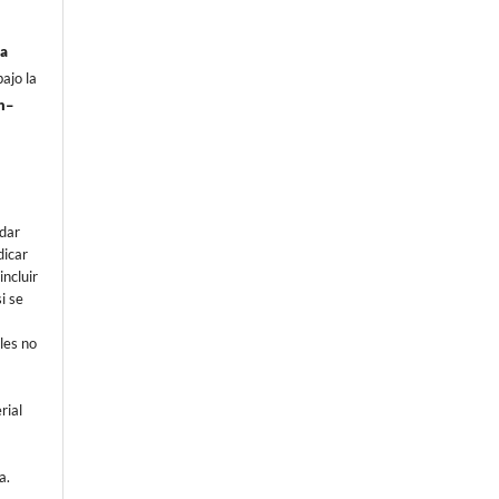
ia
ajo la
n–
e
dar
dicar
incluir
i se
les no
rial
a.