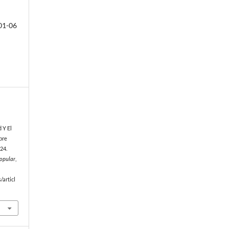
01-06
 Y El
bre
024.
Popular
,
/articl