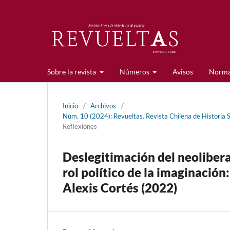
Sobre la revista
Números
Avisos
Norma
Inicio
/
Archivos
/
Núm. 10 (2024): Revueltas. Revista Chilena de Historia 
Reflexiones
Deslegitimación del neoliberal
rol político de la imaginación
Alexis Cortés (2022)