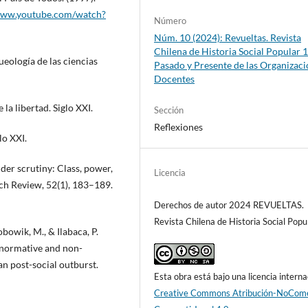
www.youtube.com/watch?
Número
Núm. 10 (2024): Revueltas. Revista
Chilena de Historia Social Popular 1
ueología de las ciencias
Pasado y Presente de las Organizac
Docentes
la libertad. Siglo XXI.
Sección
Reflexiones
lo XXI.
er scrutiny: Class, power,
Licencia
rch Review, 52(1), 183–189.
Derechos de autor 2024 REVUELTAS.
Revista Chilena de Historia Social Popu
Bobowik, M., & Ilabaca, P.
o normative and non-
an post-social outburst.
Esta obra está bajo una licencia interna
Creative Commons Atribución-NoCome