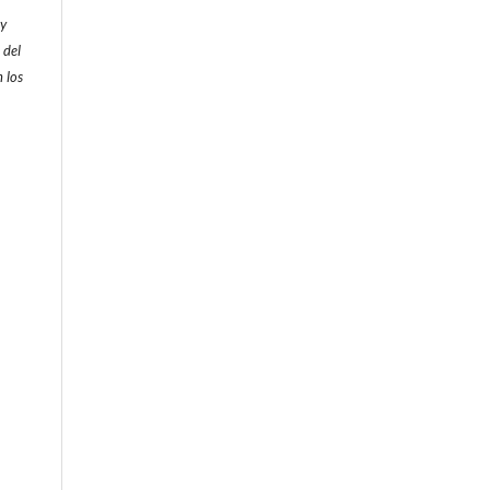
 y
 del
 los