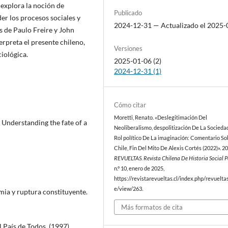
 explora la noción de
Publicado
r los procesos sociales y
2024-12-31 — Actualizado el 2025-
s de Paulo Freire y John
erpreta el presente chileno,
Versiones
ciológica.
2025-01-06 (2)
2024-12-31 (1)
Cómo citar
Moretti, Renato. «Deslegitimación Del
: Understanding the fate of a
Neoliberalismo, despolitización De La Sociedad
Rol político De La imaginación: Comentario So
Chile, Fin Del Mito De Alexis Cortés (2022)». 2
REVUELTAS. Revista Chilena De Historia Social 
n.º 10, enero de 2025,
https://revistarevueltas.cl/index.php/revueltas
e/view/263.
demia y ruptura constituyente.
Más formatos de cita
 País de Todos. (1997).