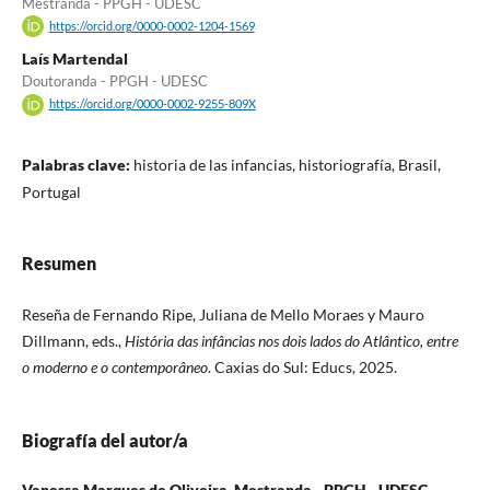
Mestranda - PPGH - UDESC
https://orcid.org/0000-0002-1204-1569
Laís Martendal
Doutoranda - PPGH - UDESC
https://orcid.org/0000-0002-9255-809X
Palabras clave:
historia de las infancias, historiografía, Brasil,
Portugal
Resumen
Reseña de Fernando Ripe, Juliana de Mello Moraes y Mauro
Dillmann, eds.,
História das infâncias nos dois lados do Atlântico, entre
o moderno e o contemporâneo
. Caxias do Sul: Educs, 2025.
Biografía del autor/a
Vanessa Marques de Oliveira,
Mestranda - PPGH - UDESC