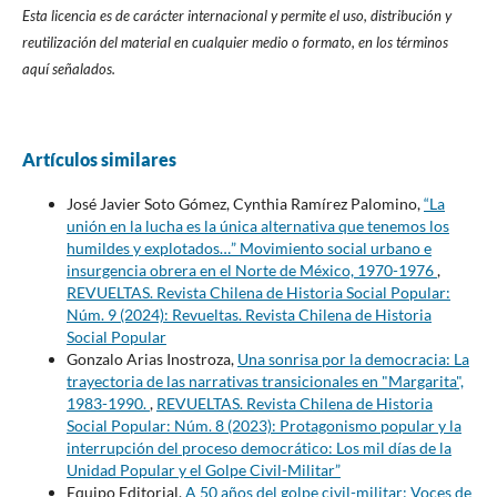
Esta licencia es de carácter internacional y permite el uso, distribución y
reutilización del material en cualquier medio o formato, en los términos
aquí señalados.
Artículos similares
José Javier Soto Gómez, Cynthia Ramírez Palomino,
“La
unión en la lucha es la única alternativa que tenemos los
humildes y explotados…” Movimiento social urbano e
insurgencia obrera en el Norte de México, 1970-1976
,
REVUELTAS. Revista Chilena de Historia Social Popular:
Núm. 9 (2024): Revueltas. Revista Chilena de Historia
Social Popular
Gonzalo Arias Inostroza,
Una sonrisa por la democracia: La
trayectoria de las narrativas transicionales en "Margarita",
1983-1990.
,
REVUELTAS. Revista Chilena de Historia
Social Popular: Núm. 8 (2023): Protagonismo popular y la
interrupción del proceso democrático: Los mil días de la
Unidad Popular y el Golpe Civil-Militar”
Equipo Editorial,
A 50 años del golpe civil-militar: Voces de