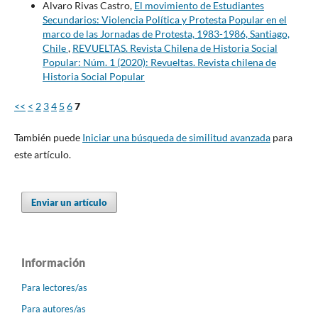
Alvaro Rivas Castro,
El movimiento de Estudiantes
Secundarios: Violencia Política y Protesta Popular en el
marco de las Jornadas de Protesta, 1983-1986, Santiago,
Chile
,
REVUELTAS. Revista Chilena de Historia Social
Popular: Núm. 1 (2020): Revueltas. Revista chilena de
Historia Social Popular
<<
<
2
3
4
5
6
7
También puede
Iniciar una búsqueda de similitud avanzada
para
este artículo.
Enviar un artículo
Información
Para lectores/as
Para autores/as