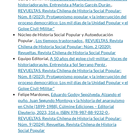
historiadoras/es. Entrevista a Mario Garcés Durán
,
REVUELTAS. Revista Chilena de Historia Social Popular:
Núm. 8 (2023): Protagonismo popular y la interrupción del
proceso democrático: Los mil días de la Unidad Popular y el
Golpe Civil-Militar”
Núcleo de Historia Social Popular y Autoeducación
Popular ,
Los tiempos trastornados
,
REVUELTAS. Revista
Chilena de Historia Social Popular: Núm. 2 (2020):
Revueltas. Revista Chilena de Historia Social Popular
Equipo Editorial,
A 50 años del golpe civil-militar: Voces de
historiadoras/es. Entrevista a Sol Serrano Peréz
,
REVUELTAS. Revista Chilena de Historia Social Popular:
Núm. 8 (2023): Protagonismo popular y la interrupción del
proceso democrático: Los mil días de la Unidad Popular y el
Golpe Civil-Militar”
Felipe Mardones,
Eduardo Godoy Sepúlveda. Alzando el
puño. Juan Segundo Montoya y la historia del anarquismo
en Chile (1899-1988). Cúlmine Ediciones – Editorial
Eleuterio, 2023, 316 p. ISBN 978-987-88-9232-0
,
REVUELTAS. Revista Chilena de Historia Social Popular:
Núm. 9 (2024): Revueltas. Revista Chilena de Historia
Social Popular