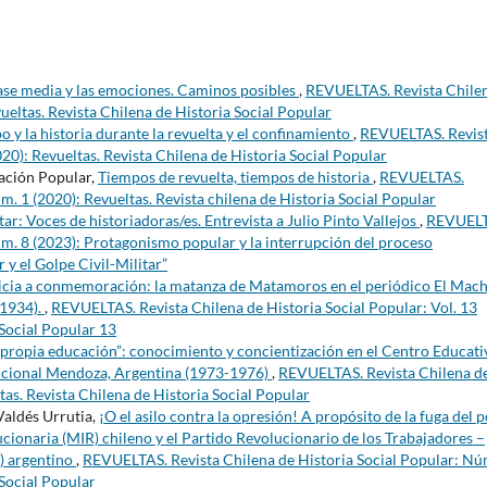
clase media y las emociones. Caminos posibles
,
REVUELTAS. Revista Chile
ueltas. Revista Chilena de Historia Social Popular
o y la historia durante la revuelta y el confinamiento
,
REVUELTAS. Revis
20): Revueltas. Revista Chilena de Historia Social Popular
ación Popular,
Tiempos de revuelta, tiempos de historia
,
REVUELTAS.
m. 1 (2020): Revueltas. Revista chilena de Historia Social Popular
tar: Voces de historiadoras/es. Entrevista a Julio Pinto Vallejos
,
REVUELT
úm. 8 (2023): Protagonismo popular y la interrupción del proceso
 y el Golpe Civil-Militar”
icia a conmemoración: la matanza de Matamoros en el periódico El Mac
-1934).
,
REVUELTAS. Revista Chilena de Historia Social Popular: Vol. 13
 Social Popular 13
propia educación”: conocimiento y concientización en el Centro Educati
eccional Mendoza, Argentina (1973-1976)
,
REVUELTAS. Revista Chilena d
tas. Revista Chilena de Historia Social Popular
aldés Urrutia,
¡O el asilo contra la opresión! A propósito de la fuga del 
ionaria (MIR) chileno y el Partido Revolucionario de los Trabajadores –
P) argentino
,
REVUELTAS. Revista Chilena de Historia Social Popular: Nú
 Social Popular