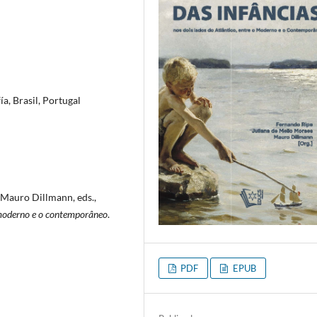
ía, Brasil, Portugal
 Mauro Dillmann, eds.,
 o moderno e o contemporâneo
.
PDF
EPUB