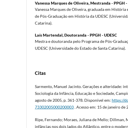
Vanessa Marques de Oliveira,
Mestranda - PPGH 
Vanessa Marques de Oliveira, graduada em História
de Pós-Graduação em História da UDESC (Universida
Catarina).
Laís Martendal,
Doutoranda - PPGH - UDESC
Mestra e doutoranda pelo Programa de Pós-Graduaç
UDESC (Universidade do Estado de Santa Catarina).
Citas
Sarmento, Manuel Jacinto. Gerações e alteridade: int
Sociologia da Infância, Educação e Sociedade, Campina
agosto de 2005, p. 361-378. Disponível em:
https://
73302005000200003
. Acesso em: 15 de janeiro de 
Ripe, Fernando; Moraes, Juliana de Mello; Dillman, M
infâncias nos dois lados do Atlântico, entre o mode