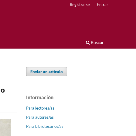
Registrarse
Entrar
Buscar
Enviar un artículo
no
Información
Para lectores/as
Para autores/as
Para bibliotecarios/as