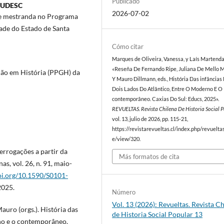
Publicado
- UDESC
2026-07-02
 e mestranda no Programa
de do Estado de Santa
Cómo citar
Marques de Oliveira, Vanessa, y Laís Martenda
«Reseña De Fernando Ripe, Juliana De Mello 
ão em História (PPGH) da
Y Mauro Dillmann, eds., História Das infâncias
Dois Lados Do Atlântico, Entre O Moderno E O
contemporâneo. Caxias Do Sul: Educs, 2025».
REVUELTAS. Revista Chilena De Historia Social 
vol. 13, julio de 2026, pp. 115-21,
https://revistarevueltas.cl/index.php/revueltas
e/view/320.
errogações a partir da
Más formatos de cita
s, vol. 26, n. 91, maio-
doi.org/10.1590/S0101-
2025.
Número
Vol. 13 (2026): Revueltas. Revista C
auro (orgs.). História das
de Historia Social Popular 13
rno e o contemporâneo.