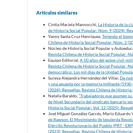
Artículos similares
Cintia Mariela Mannocchi,
La Historia de la 
de Historia Social Popular: Núm. 9 (2024): Rev
Yanny Santa Cruz Henríquez,
Tejiendo el tiemp
Chilena de Historia Social Popular: Núm. 2 (20
Núcleo de Historia Social Popular y Autoeduc
Revista Chilena de Historia Social Popular: Nú
Equipo Editorial,
A 50 años del golpe civil-mili
Revista Chilena de Historia Social Popular: N
democrático: Los mil días de la Unidad Popular
Sureya Alejandra Hernández del Villar,
De not
y una apuesta por la memoria militante (1930
(2026): Revueltas. Revista Chilena de Historia
Natalia Baraldo,
“Trabajadores que asumen su 
de Nivel Secundario del sindicato bancario s
Historia Social Popular: Vol. 12 (2025): Revuel
José Miguel González Garcés, Mario Eduardo V
de Rawson. El Movimiento de Izquierda Revoluc
Ejército Revolucionario del Pueblo (PRT - ER
(2023): Revueltas. Revista Chilena de Historia