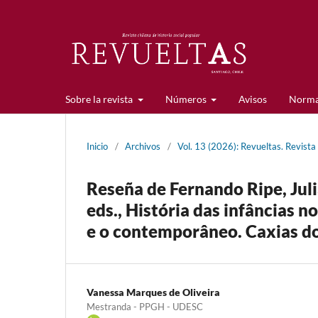
Sobre la revista
Números
Avisos
Norma
Inicio
/
Archivos
/
Vol. 13 (2026): Revueltas. Revista
Reseña de Fernando Ripe, Jul
eds., História das infâncias n
e o contemporâneo. Caxias do
Vanessa Marques de Oliveira
Mestranda - PPGH - UDESC