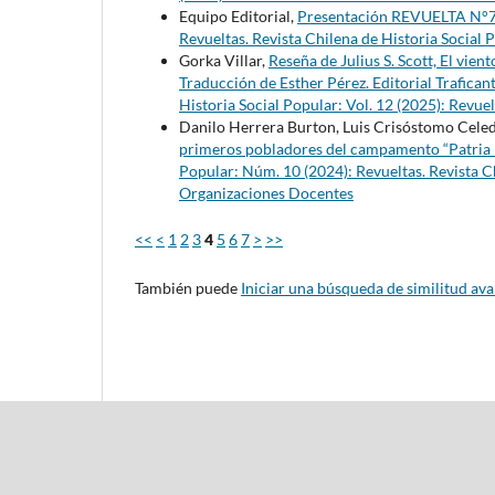
Equipo Editorial,
Presentación REVUELTA N°
Revueltas. Revista Chilena de Historia Social 
Gorka Villar,
Reseña de Julius S. Scott, El vie
Traducción de Esther Pérez. Editorial Trafican
Historia Social Popular: Vol. 12 (2025): Revuel
Danilo Herrera Burton, Luis Crisóstomo Cele
primeros pobladores del campamento “Patria 
Popular: Núm. 10 (2024): Revueltas. Revista Ch
Organizaciones Docentes
<<
<
1
2
3
4
5
6
7
>
>>
También puede
Iniciar una búsqueda de similitud av