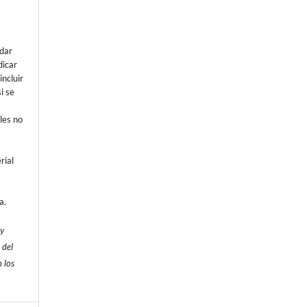
e
dar
dicar
incluir
i se
les no
rial
a.
 y
 del
 los