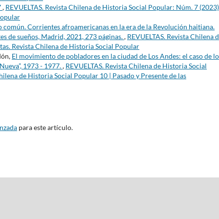
7
,
REVUELTAS. Revista Chilena de Historia Social Popular: Núm. 7 (2023)
Popular
nto común. Corrientes afroamericanas en la era de la Revolución haitiana.
tes de sueños, Madrid, 2021, 273 páginas.
,
REVUELTAS. Revista Chilena 
tas. Revista Chilena de Historia Social Popular
dón,
El movimiento de pobladores en la ciudad de Los Andes: el caso de lo
Nueva”, 1973 - 1977.
,
REVUELTAS. Revista Chilena de Historia Social
ilena de Historia Social Popular 10 | Pasado y Presente de las
anzada
para este artículo.