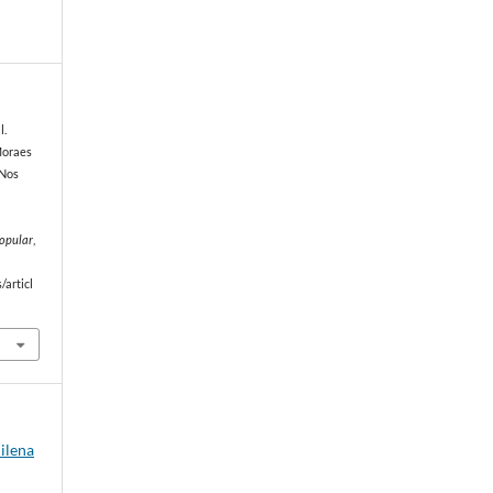
l.
Moraes
 Nos
Popular
,
/articl
hilena