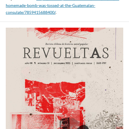
homemade-bomb-was-tossed-at-the-Guatemalan-
consulate/7859415688400/
.