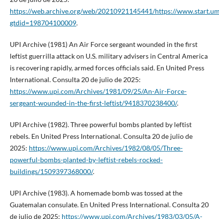
https://web.archive.org/web/20210921145441/https://www.start.um
gtdid=198704100009
.
UPI Archive (1981) An Air Force sergeant wounded in the first
leftist guerrilla attack on U.S. military advisers in Central America
is recovering rapidly, armed forces officials said. En United Press
International. Consulta 20 de julio de 2025:
https://www.upi.com/Archives/1981/09/25/An-Air-Force-
sergeant-wounded-in-the-first-leftist/9418370238400/
.
UPI Archive (1982). Three powerful bombs planted by leftist
rebels. En United Press International. Consulta 20 de julio de
2025:
https://www.upi.com/Archives/1982/08/05/Three-
powerful-bombs-planted-by-leftist-rebels-rocked-
buildings/1509397368000/
.
UPI Archive (1983). A homemade bomb was tossed at the
Guatemalan consulate. En United Press International. Consulta 20
de julio de 2025:
https://www.upi.com/Archives/1983/03/05/A-