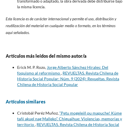
transformado o adaptado, la obra derivada debe distribuirse bajo
la misma licencia.
Esta licencia es de carácter internacional y permite el uso, distribución y
reutilización del material en cualquier medio o formato, en los términos
aquí señalados.
Artículos más leídos del mismo autor/a
Erick M. P. Rozo,
Jorge Alberto Sánchez Hirales: Del
foquismo al reformismo
,
REVUELTAS. Revista Chilena de
Historia Social Popular: Núm. 9 (2024): Revueltas. Revista
Chilena de Historia Social Popular
Artículos similares
Cristobál Peréz Muñoz,
“Petu mogeleiñ pu mapuche! Küme
tañi akuel nag Malleko”. Chiguaihue: Violencias, memorias y
territorio
,
REVUELTAS. Revista Chilena de Historia Social