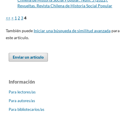
Revueltas. Revista Chilena de Historia Social Popular
<<
<
1
2
3
4
También puede
Iniciar una búsqueda de similitud avanzada
para
este artículo.
Enviar un artículo
Información
Para lectores/as
Para autores/as
Para bibliotecarios/as