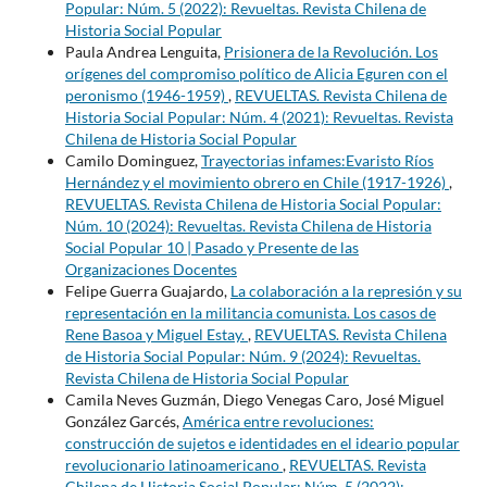
Popular: Núm. 5 (2022): Revueltas. Revista Chilena de
Historia Social Popular
Paula Andrea Lenguita,
Prisionera de la Revolución. Los
orígenes del compromiso político de Alicia Eguren con el
peronismo (1946-1959)
,
REVUELTAS. Revista Chilena de
Historia Social Popular: Núm. 4 (2021): Revueltas. Revista
Chilena de Historia Social Popular
Camilo Dominguez,
Trayectorias infames:Evaristo Ríos
Hernández y el movimiento obrero en Chile (1917-1926)
,
REVUELTAS. Revista Chilena de Historia Social Popular:
Núm. 10 (2024): Revueltas. Revista Chilena de Historia
Social Popular 10 | Pasado y Presente de las
Organizaciones Docentes
Felipe Guerra Guajardo,
La colaboración a la represión y su
representación en la militancia comunista. Los casos de
Rene Basoa y Miguel Estay.
,
REVUELTAS. Revista Chilena
de Historia Social Popular: Núm. 9 (2024): Revueltas.
Revista Chilena de Historia Social Popular
Camila Neves Guzmán, Diego Venegas Caro, José Miguel
González Garcés,
América entre revoluciones:
construcción de sujetos e identidades en el ideario popular
revolucionario latinoamericano
,
REVUELTAS. Revista
Chilena de Historia Social Popular: Núm. 5 (2022):