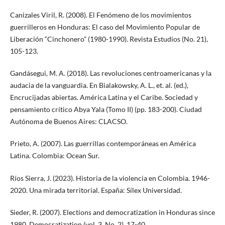
Canizales Viril, R. (2008). El Fenómeno de los movimientos
guerrilleros en Honduras: El caso del Movimiento Popular de
Liberación “Cinchonero” (1980-1990). Revista Estudios (No. 21),
105-123.
Gandásegui, M. A. (2018). Las revoluciones centroamericanas y la
audacia de la vanguardia. En Bialakowsky, A. L., et. al. (ed.),
Encrucijadas abiertas. América Latina y el Caribe. Sociedad y
pensamiento crítico Abya Yala (Tomo II) (pp. 183-200). Ciudad
Autónoma de Buenos Aires: CLACSO.
Prieto, A. (2007). Las guerrillas contemporáneas en América
Latina. Colombia: Ocean Sur.
Ríos Sierra, J. (2023). Historia de la violencia en Colombia. 1946-
2020. Una mirada territorial. España: Sílex Universidad.
Sieder, R. (2007). Elections and democratization in Honduras since
1980. Democratization (vol. 3, No. 2), 17-40.