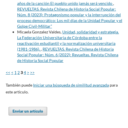
años de la canción El pueblo unido jamás será vencido
,
REVUELTAS. Revista Chilena de Historia Social Popular:
Núm. 8 (2023): Protagonismo popular y la interrupción del
proceso democrático: Los mil días de la Unidad Popular y el
Golpe Civil-Militar”
Micaela Gonzalez Valdes,
Unidad, solidaridad y estrategia.
La Federación Universitaria de Córdoba entre la
reactivación estudiantil y la normalización universitaria
(1981-1986).
,
REVUELTAS. Revista Chilena de Historia
Social Popular: Núm. 6 (2022): Revueltas. Revista Chilena
de Historia Social Popular
<<
<
1
2
3
4
>
>>
También puede
Iniciar una búsqueda de similitud avanzada
para
este artículo.
Enviar un artículo