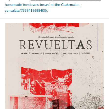
homemade-bomb-was-tossed-at-the-Guatemalan-
consulate/7859415688400/
.