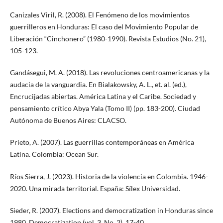
Canizales Viril, R. (2008). El Fenómeno de los movimientos
guerrilleros en Honduras: El caso del Movimiento Popular de
Liberación “Cinchonero” (1980-1990). Revista Estudios (No. 21),
105-123.
Gandásegui, M. A. (2018). Las revoluciones centroamericanas y la
audacia de la vanguardia. En Bialakowsky, A. L., et. al. (ed.),
Encrucijadas abiertas. América Latina y el Caribe. Sociedad y
pensamiento crítico Abya Yala (Tomo II) (pp. 183-200). Ciudad
Autónoma de Buenos Aires: CLACSO.
Prieto, A. (2007). Las guerrillas contemporáneas en América
Latina. Colombia: Ocean Sur.
Ríos Sierra, J. (2023). Historia de la violencia en Colombia. 1946-
2020. Una mirada territorial. España: Sílex Universidad.
Sieder, R. (2007). Elections and democratization in Honduras since
1980. Democratization (vol. 3, No. 2), 17-40.