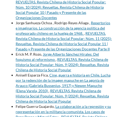
REVUELTAS. Revista Chilena de Historia Social Popular:
Núm. 10 (2024): Revueltas. Revista Chilena de Historia
Social Popular 10 | Pasado y Presente de las
Organizaciones Docentes
Jorge Sanhueza Ochoa , Rodrigo Reyes Aliaga ,
Repertorios
e imaginarios. La construcción de la agencia política del
profesorado chileno en la huelga de 1968.
,
REVUELTAS.
Revista Chilena de Historia Social Popular: Núm. 11 (2025):
Revueltas. Revista Chilena de Historia Social Popular 11 |
Pasado y Presente de las Organizaciones Docentes Parte II
Erick M. P. Rozo,
Jorge Alberto Sánchez Hirales: Del
foquismo al reformismo
,
REVUELTAS. Revista Chilena de
Historia Social Popular: Núm. 9 (2024): Revueltas. Revista
Chilena de Historia Social Popular
Anisell Esparza Fica,
Cine, guerra e historia en Chile. Lucha
por la redención de la imagen mapuche en La agonía de
Arauco (Gabriela Bussenius, 1917) y Newen Mapuche
(Elena Varela, 2010)
,
REVUELTAS. Revista Chilena de
Historia Social Popular: Núm. 9 (2024): Revueltas. Revista
Chilena de Historia Social Popular
Felipe Guerra Guajardo,
La colaboración a la represión y su
representación en la militancia comunista. Los casos de
Rene Basoa y Miguel Estay.
,
REVUELTAS. Revista Chilena