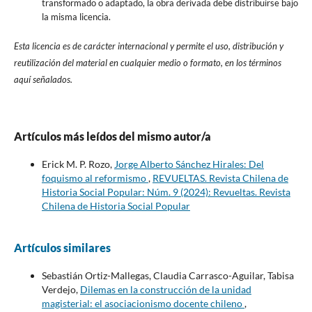
transformado o adaptado, la obra derivada debe distribuirse bajo
la misma licencia.
Esta licencia es de carácter internacional y permite el uso, distribución y
reutilización del material en cualquier medio o formato, en los términos
aquí señalados.
Artículos más leídos del mismo autor/a
Erick M. P. Rozo,
Jorge Alberto Sánchez Hirales: Del
foquismo al reformismo
,
REVUELTAS. Revista Chilena de
Historia Social Popular: Núm. 9 (2024): Revueltas. Revista
Chilena de Historia Social Popular
Artículos similares
Sebastián Ortiz-Mallegas, Claudia Carrasco-Aguilar, Tabisa
Verdejo,
Dilemas en la construcción de la unidad
magisterial: el asociacionismo docente chileno
,