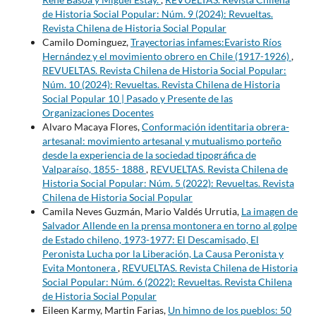
de Historia Social Popular: Núm. 9 (2024): Revueltas.
Revista Chilena de Historia Social Popular
Camilo Dominguez,
Trayectorias infames:Evaristo Ríos
Hernández y el movimiento obrero en Chile (1917-1926)
,
REVUELTAS. Revista Chilena de Historia Social Popular:
Núm. 10 (2024): Revueltas. Revista Chilena de Historia
Social Popular 10 | Pasado y Presente de las
Organizaciones Docentes
Alvaro Macaya Flores,
Conformación identitaria obrera-
artesanal: movimiento artesanal y mutualismo porteño
desde la experiencia de la sociedad tipográfica de
Valparaíso, 1855- 1888
,
REVUELTAS. Revista Chilena de
Historia Social Popular: Núm. 5 (2022): Revueltas. Revista
Chilena de Historia Social Popular
Camila Neves Guzmán, Mario Valdés Urrutia,
La imagen de
Salvador Allende en la prensa montonera en torno al golpe
de Estado chileno, 1973-1977: El Descamisado, El
Peronista Lucha por la Liberación, La Causa Peronista y
Evita Montonera
,
REVUELTAS. Revista Chilena de Historia
Social Popular: Núm. 6 (2022): Revueltas. Revista Chilena
de Historia Social Popular
Eileen Karmy, Martin Farias,
Un himno de los pueblos: 50