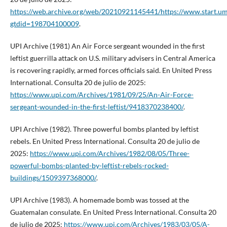
https://web.archive.org/web/20210921145441/https://www.start.um
gtdid=198704100009
.
UPI Archive (1981) An Air Force sergeant wounded in the first
leftist guerrilla attack on U.S. military advisers in Central America
is recovering rapidly, armed forces officials said. En United Press
International. Consulta 20 de julio de 2025:
https://www.upi.com/Archives/1981/09/25/An-Air-Force-
sergeant-wounded-in-the-first-leftist/9418370238400/
.
UPI Archive (1982). Three powerful bombs planted by leftist
rebels. En United Press International. Consulta 20 de julio de
2025:
https://www.upi.com/Archives/1982/08/05/Three-
powerful-bombs-planted-by-leftist-rebels-rocked-
buildings/1509397368000/
.
UPI Archive (1983). A homemade bomb was tossed at the
Guatemalan consulate. En United Press International. Consulta 20
de julio de 2025:
https://www.upi.com/Archives/1983/03/05/A-