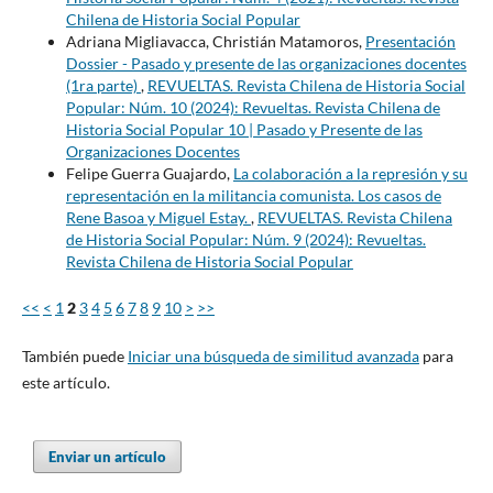
Chilena de Historia Social Popular
Adriana Migliavacca, Christián Matamoros,
Presentación
Dossier - Pasado y presente de las organizaciones docentes
(1ra parte)
,
REVUELTAS. Revista Chilena de Historia Social
Popular: Núm. 10 (2024): Revueltas. Revista Chilena de
Historia Social Popular 10 | Pasado y Presente de las
Organizaciones Docentes
Felipe Guerra Guajardo,
La colaboración a la represión y su
representación en la militancia comunista. Los casos de
Rene Basoa y Miguel Estay.
,
REVUELTAS. Revista Chilena
de Historia Social Popular: Núm. 9 (2024): Revueltas.
Revista Chilena de Historia Social Popular
<<
<
1
2
3
4
5
6
7
8
9
10
>
>>
También puede
Iniciar una búsqueda de similitud avanzada
para
este artículo.
Enviar un artículo