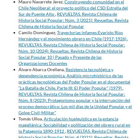
Mauro Navarrete Jerez,
Construyendo comunidad en el
Chile Neoliberal: el proyecto político del CSD Estrella del
Sur de Puente Alto
,
REVUELTAS. Revista Chilena de
Historia Social Popular: Núm. 3 (2021): Revueltas. Revista
Chilena de Historia Social Popular
Camilo Dominguez,
Trayectorias infames:Evaristo Ríos
Hernández y el movimiento obrero en Chile (1917-1926)
,
REVUELTAS. Revista Chilena de Historia Social Popular:
Núm. 10 (2024): Revueltas. Revista Chilena de Historia
Social Popular 10 | Pasado y Presente de las
Organizaciones Docentes
Álvaro Abarca Orellana,
Resistencia tecnológica y
dependencia económica. Análisis microhistórico de las
prácticas tecnológicas del Poder Popular en el documental
“La Batalla de Chile. Parte III: El Poder Popular” (1979)
,
REVUELTAS. Revista Chilena de Historia Social Popular:
Núm. 8 (2023): Protagonismo popular y la interrupción del
proceso democrático: Los mil días de la Unidad Popular y el
Golpe Civil-Militar”
Tomás Ulloa,
Articulación huelguística en la estancia
magallánica: Sociabilidad y politización del obrero rural en
la Patagonia 1890-1912
,
REVUELTAS. Revista Chilena de
Historia Social Popular: Núm. 4 (2021): Revueltas. Revista