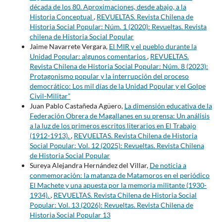
década de los 80. Aproximaciones, desde abajo, a la
Historia Conceptual
,
REVUELTAS. Revista Chilena de
Historia Social Popular: Núm. 1 (2020): Revueltas. Revista
chilena de Historia Social Popular
Jaime Navarrete Vergara,
El MIR y el pueblo durante la
Unidad Popular: algunos comentarios
,
REVUELTAS.
Revista Chilena de Historia Social Popular: Núm. 8 (2023):
Protagonismo popular y la interrupción del proceso
democrático: Los mil días de la Unidad Popular y el Golpe
Civil-Militar”
Juan Pablo Castañeda Agüero,
La dimensión educativa de la
Federación Obrera de Magallanes en su prensa: Un análisis
a la luz de los primeros escritos literarios en El Trabajo
(1912-1913).
,
REVUELTAS. Revista Chilena de Historia
Social Popular: Vol. 12 (2025): Revueltas. Revista Chilena
de Historia Social Popular
Sureya Alejandra Hernández del Villar,
De noticia a
conmemoración: la matanza de Matamoros en el periódico
El Machete y una apuesta por la memoria militante (1930-
1934).
,
REVUELTAS. Revista Chilena de Historia Social
Popular: Vol. 13 (2026): Revueltas. Revista Chilena de
Historia Social Popular 13