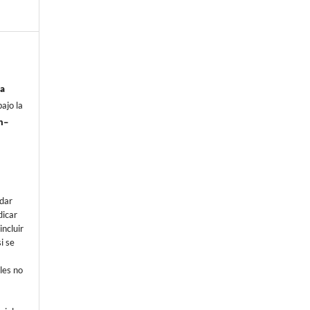
ia
ajo la
n–
e
dar
dicar
incluir
i se
les no