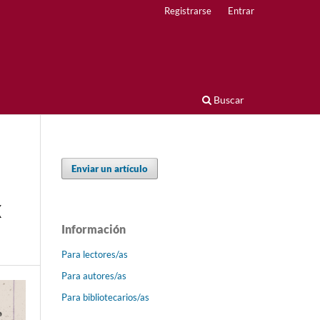
Registrarse
Entrar
Buscar
Enviar un artículo
X
Información
Para lectores/as
Para autores/as
Para bibliotecarios/as