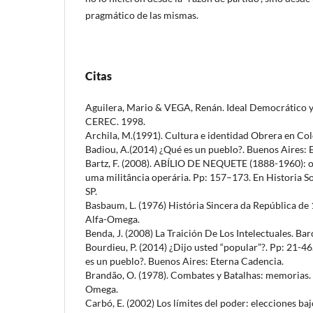
pragmático de las mismas.
Citas
Aguilera, Mario & VEGA, Renán. Ideal Democrático y
CEREC. 1998.
Archila, M.(1991). Cultura e identidad Obrera en Co
Badiou, A.(2014) ¿Qué es un pueblo?. Buenos Aires: 
Bartz, F. (2008). ABÍLIO DE NEQUETE (1888-1960): 
uma militância operária. Pp: 157–173. En Historia S
SP.
Basbaum, L. (1976) História Sincera da República de
Alfa-Omega.
Benda, J. (2008) La Traición De Los Intelectuales. Ba
Bourdieu, P. (2014) ¿Dijo usted “popular”?. Pp: 21-46.
es un pueblo?. Buenos Aires: Eterna Cadencia.
Brandão, O. (1978). Combates y Batalhas: memorias. V
Omega.
Carbó, E. (2002) Los límites del poder: elecciones ba