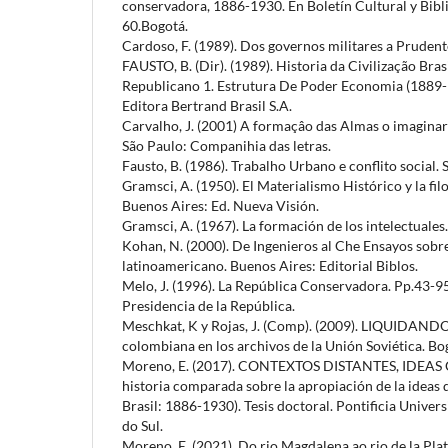
conservadora, 1886-1930. En Boletín Cultural y Bibli
60.Bogotá.
Cardoso, F. (1989). Dos governos militares a Pruden
FAUSTO, B. (Dir). (1989). Historia da Civilização Brasil
Republicano 1. Estrutura De Poder Economia (1889-1
Editora Bertrand Brasil S.A.
Carvalho, J. (2001) A formaçâo das Almas o imaginari
São Paulo: Companihia das letras.
Fausto, B. (1986). Trabalho Urbano e conflito social. 
Gramsci, A. (1950). El Materialismo Histórico y la fi
Buenos Aires: Ed. Nueva Visión.
Gramsci, A. (1967). La formación de los intelectuales
Kohan, N. (2000). De Ingenieros al Che Ensayos sobr
latinoamericano. Buenos Aires: Editorial Biblos.
Melo, J. (1996). La República Conservadora. Pp.43-9
Presidencia de la República.
Meschkat, K y Rojas, J. (Comp). (2009). LIQUIDAND
colombiana en los archivos de la Unión Soviética. Bo
Moreno, E. (2017). CONTEXTOS DISTANTES, IDEA
historia comparada sobre la apropiación de la ideas 
Brasil: 1886-1930). Tesis doctoral. Pontificia Univer
do Sul.
Moreno, E. (2021). Do rio Magdalena ao rio de la Plat