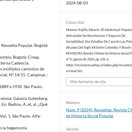
2024-08-03
Cómo citar
Moreno Trujillo, Eduard. «El Intelectual-Popul
Articulador De Resistencias Y Espacios De
Sociabilidad: Dos Estudios De Caso En Las Pri
 Revuelta Popular. Bogotá:
décadas Del Siglo XX Entre Colombia Y Brasil».
REVUELTAS. Revista Chilena De Historia Social 
lombia. Bogotá: Cinep.
n.º 9, agosto de 2024, pp. 231-6,
Eterna Cadencia.
https://revistarevueltas.cl/index.php/revueltas
os múltiplos caminhos de
e/view/141.
ocial, Nº 14/15. Campinas –
Más formatos de cita
 1889 a 1930. São Paulo:
rcelona: Galaxia Gutenberg.
Número
 En: Badiou, A, et, al. ¿Qué
Núm. 9 (2024): Revueltas. Revista C
de Historia Social Popular
ol. 1, São Paulo: Alfa-
jo la hegemonía
Sección