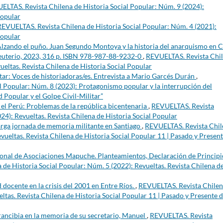
ELTAS. Revista Chilena de Historia Social Popular: Núm. 9 (2024):
Popular
REVUELTAS. Revista Chilena de Historia Social Popular: Núm. 4 (2021):
Popular
zando el puño. Juan Segundo Montoya y la historia del anarquismo en C
leuterio, 2023, 316 p. ISBN 978-987-88-9232-0
,
REVUELTAS. Revista Chi
ueltas. Revista Chilena de Historia Social Popular
itar: Voces de historiadoras/es. Entrevista a Mario Garcés Durán
,
l Popular: Núm. 8 (2023): Protagonismo popular y la interrupción del
 Popular y el Golpe Civil-Militar”
 el Perú: Problemas de la república bicentenaria
,
REVUELTAS. Revista
24): Revueltas. Revista Chilena de Historia Social Popular
larga jornada de memoria militante en Santiago
,
REVUELTAS. Revista Chil
vueltas. Revista Chilena de Historia Social Popular 11 | Pasado y Presen
nal de Asociaciones Mapuche. Planteamientos, Declaración de Principi
de Historia Social Popular: Núm. 5 (2022): Revueltas. Revista Chilena d
ad docente en la crisis del 2001 en Entre Ríos.
,
REVUELTAS. Revista Chilen
ltas. Revista Chilena de Historia Social Popular 11 | Pasado y Presente 
rancibia en la memoria de su secretario, Manuel
,
REVUELTAS. Revista