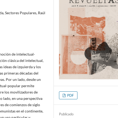
rda, Sectores Populares, Raúl
 noción de intelectual-
ón clásica del intelectual,
as ideas de izquierda y los
las primeras décadas del
vas. Por un lado, desde un
ctual-popular permite
tre los movilizadores de
PDF
o lado, en una perspectiva
res de comienzos de siglo
comunistas en el continente,
Publicado
 un uso particular y