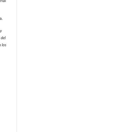
rial
a.
 y
 del
 los