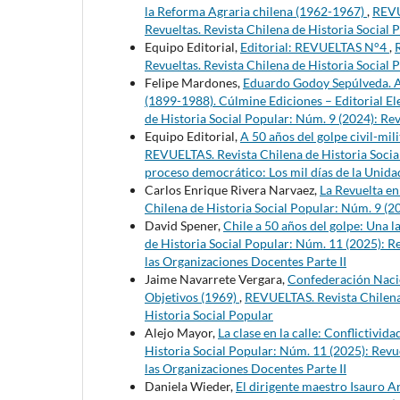
la Reforma Agraria chilena (1962-1967)
,
REVU
Revueltas. Revista Chilena de Historia Social 
Equipo Editorial,
Editorial: REVUELTAS N°4
,
Revueltas. Revista Chilena de Historia Social 
Felipe Mardones,
Eduardo Godoy Sepúlveda. Al
(1899-1988). Cúlmine Ediciones – Editorial E
de Historia Social Popular: Núm. 9 (2024): Rev
Equipo Editorial,
A 50 años del golpe civil-mil
REVUELTAS. Revista Chilena de Historia Socia
proceso democrático: Los mil días de la Unidad
Carlos Enrique Rivera Narvaez,
La Revuelta en
Chilena de Historia Social Popular: Núm. 9 (20
David Spener,
Chile a 50 años del golpe: Una 
de Historia Social Popular: Núm. 11 (2025): Re
las Organizaciones Docentes Parte II
Jaime Navarrete Vergara,
Confederación Nacio
Objetivos (1969)
,
REVUELTAS. Revista Chilena 
Historia Social Popular
Alejo Mayor,
La clase en la calle: Conflictivid
Historia Social Popular: Núm. 11 (2025): Revue
las Organizaciones Docentes Parte II
Daniela Wieder,
El dirigente maestro Isauro A