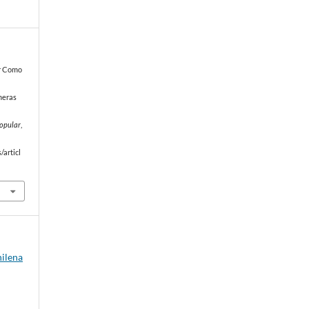
ar Como
meras
Popular
,
/articl
hilena