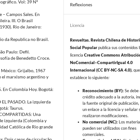
ográfico. Vol: 39 Nº
Reflexiones
te – Campos Sales. En
eira. III. O Brasil
Licencia
930). Rio de Janeiro:
o da Republica no Brasil.
Revueltas. Revista Chilena de Histor
Social Popular
publica sus contenidos b
São Paulo: Defil.
licencia
Creative Commons Atribució
losofía de Benedetto Croce.
NoComercial–CompartirIgual 4.0
Internacional (CC BY-NC-SA 4.0)
, qu
. México: Grijalbo, 1967
e el marxismo argentino y
establece lo siguiente
:
5. En Colombia Hoy. Bogotá:
Reconocimiento (BY):
Se debe 
crédito adecuado a la autoría, in
O EL PASADO. La izquierda
la fuente original de publicación, 
gotá: Taurus.
un enlace a la licencia y señalar s
S COMPARTIDAS: Una
realizaron modificaciones.
de izquierda (Colombia y
No comercial (NC):
Los materia
sidad Católica de Rio grande
pueden ser utilizados con fines
comerciales.
a: Dois casos de circulação