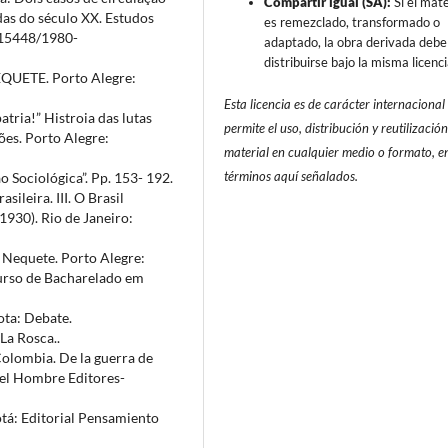
Compartir igual (SA):
Si el mate
das do século XX. Estudos
es remezclado, transformado o
0.15448/1980-
adaptado, la obra derivada debe
distribuirse bajo la misma licenci
EQUETE. Porto Alegre:
Esta licencia es de carácter internacional
atria!” Histroia das lutas
permite el uso, distribución y reutilización
ões. Porto Alegre:
material en cualquier medio o formato, en
términos aquí señalados.
 Sociológica”. Pp. 153- 192.
sileira. III. O Brasil
930). Rio de Janeiro:
e Nequete. Porto Alegre:
Curso de Bacharelado em
ota: Debate.
La Rosca..
Colombia. De la guerra de
 del Hombre Editores-
tá: Editorial Pensamiento