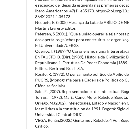
e recepção de ideias da esquerda nas primeiras déca
Ibero-Americanos, 47(1), e35173. https://doi.org/1
864X.2021.1.35173
Nequete, E. (2008) Herança da Luta de ABÍLIO DE N
Martins Livrero-Editor.
Petersen, S.(2001). “Que a união operária seja nossa p
dos operários gaúchos para construir suas organizaç
Ed.Universidade/UFRGS.
Queiroz, I. (1989) “O Coronelismo numa Interpretação
En FAUSTO, B. (Dir). (1989). Historia da Civilização Bra
Republicano 1. Estrutura De Poder Economia (1889-1
Editora Bertrand Brasil S.A.
Rosito, R. (1972). O pensamento político de Abílio d
PUCRS, (Monografia para a Cadeira de Política do 
Ciências Sociais).
Said, E. (2007). Representaciones del Intelectual. Bog
Torres, I.(1972). María Cano. Mujer Rebelde. Bogotá: 
Urrego, M.(2002). Intelectuales, Estado y Nación en 
los mil días a la constitución de 1991. Bogotá: Siglo
Universidad Central-DIUC.
VEGA, Renán.(2002.) Gente muy Rebelde, 4 Vol. Bogo
Crítico.