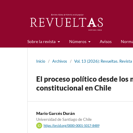
Sobre la revista
Números
Avisos
Norma
Inicio
/
Archivos
/
Vol. 13 (2026): Revueltas. Revista
El proceso político desde los
constitucional en Chile
Mario Garcés Durán
Universidad de Santiago de Chile
https://orcid.org/0000-0001-5017-8489