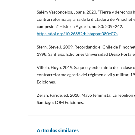
Salém Vasconcelos, Joana. 2020. “Tierra y derechos 
contrarreforma agraria de la dictadura de Pinochet y 
campesina.” Historia Agraria, no. 80: 209–242.
https://doi.org/10.26882/histagrar.080e07s
Stern, Steve J. 2009. Recordando el Chile de Pinoche
1998. Santiago: Ediciones Universidad Diego Portale
Villela, Hugo. 2019. Saqueo y exterminio de la clase 
contrarreforma agraria del régimen civil y militar,
Ediciones.
Zerán, Faride, ed. 2018. Mayo feminista: La rebelión 
Santiago: LOM Ediciones.
Artículos similares