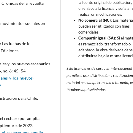
la fuente original de publicación, 
 Crónicas de la revuelta
un enlace a la licencia y señalar s
realizaron modificaciones.
No comercial (NC):
Los materia
s movimientos sociales en
pueden ser utilizados con fines
comerciales.
Compartir igual (SA):
Si el mate
: Las luchas de los
es remezclado, transformado o
adaptado, la obra derivada debe
Ediciones.
distribuirse bajo la misma licenci
les y los nuevos escenarios
Esta licencia es de carácter internacional
, no. 6: 45–54.
permite el uso, distribución y reutilización
ales-y-los-nuevos-
material en cualquier medio o formato, en
/
términos aquí señalados.
stitución para Chile.
el rechazo por amplia
eptiembre de 2022.
-el-rechazo-por-amplia-