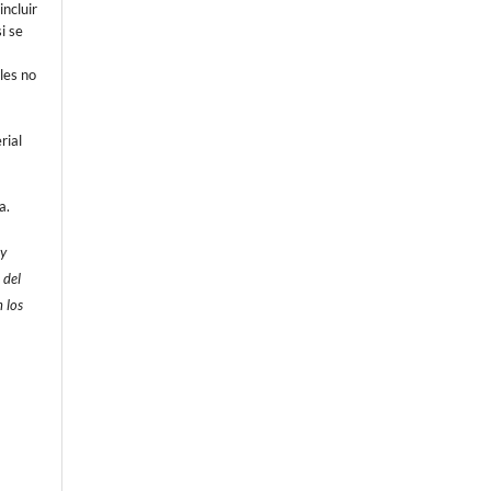
incluir
i se
les no
rial
a.
 y
 del
 los