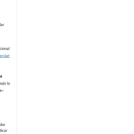
lar
cional
rcial-
ia
ajo la
n–
e
dar
dicar