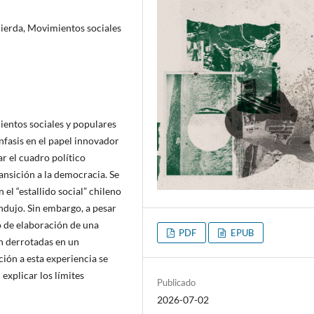
uierda, Movimientos sociales
ientos sociales y populares
énfasis en el papel innovador
r el cuadro político
ansición a la democracia. Se
 el “estallido social” chileno
ndujo. Sin embargo, a pesar
o de elaboración de una
PDF
EPUB
n derrotadas en un
ción a esta experiencia se
explicar los límites
Publicado
2026-07-02