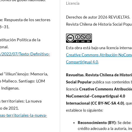
Licencia
Derechos de autor 2026 REVUELTAS.
le: Respuesta de los sectores
Revista Chilena de Historia Social Popu
28–31.
itución Política de la
onal.
Esta obra está bajo una licencia interna
/2022/07/Texto-Definitivo-
Creative Commons Atribución-NoCome
CompartirIgual 4.0
.
el “illkun”/enojo: Memoria,
Revueltas. Revista Chilena de Histor
de Malleco. Santiago: LOM
Social Popular
publica sus contenidos b
 Indígenas.
licencia
Creative Commons Atribució
NoComercial–CompartirIgual 4.0
erritoriales: La nueva
Internacional (CC BY-NC-SA 4.0)
, qu
io de 2021.
establece lo siguiente
:
as-territoriales-la-nueva-
Reconocimiento (BY):
Se debe 
crédito adecuado a la autoría, in