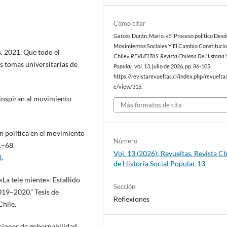
Cómo citar
Garcés Durán, Mario. «El Proceso político Desd
Movimientos Sociales Y El Cambio Constitucio
s. 2021. Que todo el
Chile».
REVUELTAS. Revista Chilena De Historia 
as tomas universitarias de
Popular
, vol. 13, julio de 2026, pp. 86-105,
https://revistarevueltas.cl/index.php/revueltas
e/view/315.
 inspiran al movimiento
Más formatos de cita
n política en el movimiento
Número
1–68.
Vol. 13 (2026): Revueltas. Revista C
3
.
de Historia Social Popular 13
«La tele miente»: Estallido
Sección
019–2020.” Tesis de
Reflexiones
Chile.
ciones de gobernabilidad.