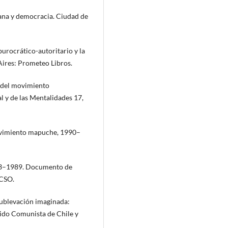
iana y democracia. Ciudad de
burocrático-autoritario y la
Aires: Prometeo Libros.
n del movimiento
l y de las Mentalidades 17,
movimiento mapuche, 1990–
973–1989. Documento de
ACSO.
 sublevación imaginada:
rtido Comunista de Chile y