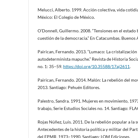
Melucci, Alberto. 1999. Acción colectiva, vida cotid
México: El Colegio de México.
O’Donnell, Guillermo. 2008. “Tensiones en el estado 
cuestión de la democracia.” En Catacumbas. Buenos 
Pairican, Fernando. 2013. “Lumaco: La cristalizació
autodeterminista mapuche.” Revista de Historia Socia
no. 1: 35–59.
https://doi.org/10.35588/17aj2611
.
Pairican, Fernando. 2014. Malón: La rebelión del 
2013. Santiago: Pehuén Editores.
Palestro, Sandra. 1991. Mujeres en movimiento, 1
trabajo, Serie Estudios Sociales no. 14. Santiago: FL
Rojas Núñez, Luis. 2011. De la rebelión popular a la
Antecedentes de la historia política y militar del Pa
del FPMR, 1973–1990. Santiago: LOM Ediciones.