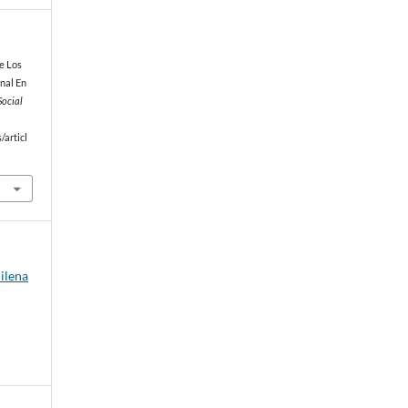
e Los
nal En
Social
/articl
hilena