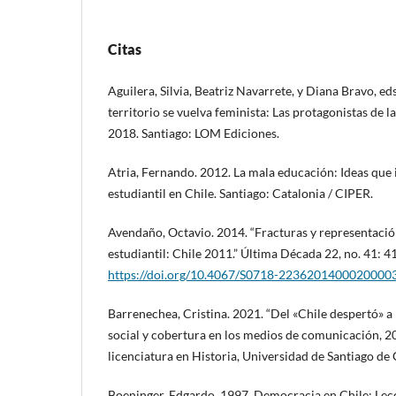
Citas
Aguilera, Silvia, Beatriz Navarrete, y Diana Bravo, ed
territorio se vuelva feminista: Las protagonistas de l
2018. Santiago: LOM Ediciones.
Atria, Fernando. 2012. La mala educación: Ideas que
estudiantil en Chile. Santiago: Catalonia / CIPER.
Avendaño, Octavio. 2014. “Fracturas y representació
estudiantil: Chile 2011.” Última Década 22, no. 41: 4
https://doi.org/10.4067/S0718-2236201400020000
Barrenechea, Cristina. 2021. “Del «Chile despertó» a 
social y cobertura en los medios de comunicación, 2
licenciatura en Historia, Universidad de Santiago de 
Boeninger, Edgardo. 1997. Democracia en Chile: Lec