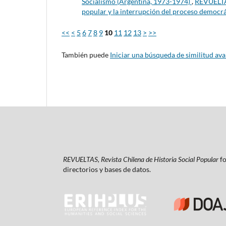
Socialismo (Argentina, 1973-1974)
,
REVUELTAS
popular y la interrupción del proceso democrát
<<
<
5
6
7
8
9
10
11
12
13
>
>>
También puede
Iniciar una búsqueda de similitud av
REVUELTAS, Revista Chilena de Historia Social Popular
fo
directorios y bases de datos.