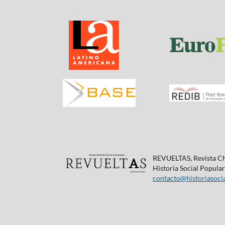
REVUELTAS, Revista Chi
Historia Social Popular 
contacto@historiasocia