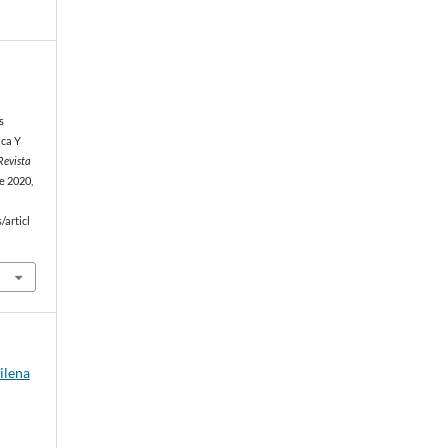
s
ica Y
Revista
de 2020,
/articl
ilena