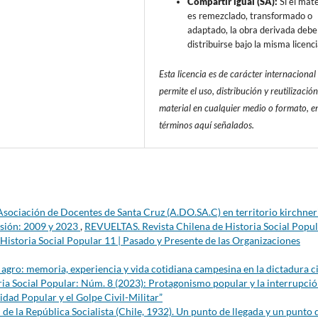
Compartir igual (SA):
Si el mate
es remezclado, transformado o
adaptado, la obra derivada debe
distribuirse bajo la misma licenci
Esta licencia es de carácter internacional
permite el uso, distribución y reutilización
material en cualquier medio o formato, en
términos aquí señalados.
 Asociación de Docentes de Santa Cruz (A.DO.SA.C) en territorio kirchneri
esión: 2009 y 2023
,
REVUELTAS. Revista Chilena de Historia Social Popul
 Historia Social Popular 11 | Pasado y Presente de las Organizaciones
l agro: memoria, experiencia y vida cotidiana campesina en la dictadura ci
ia Social Popular: Núm. 8 (2023): Protagonismo popular y la interrupci
idad Popular y el Golpe Civil-Militar”
l de la República Socialista (Chile, 1932). Un punto de llegada y un punto 