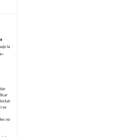
ia
ajo la
n–
e
dar
dicar
incluir
i se
les no