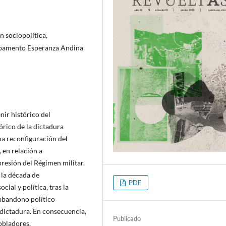
 sociopolítica,
mpamento Esperanza Andina
nir histórico del
órico de la dictadura
una reconfiguración del
 en relación a
epresión del Régimen militar.
 la década de
PDF
ial y política, tras la
 abandono político
 dictadura. En consecuencia,
Publicado
obladores,