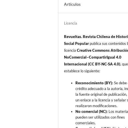
Artículos
Licencia
Revueltas. Revista Chilena de Histor
Social Popular
publica sus contenidos b
licencia
Creative Commons Atribució
NoComercial–CompartirIgual 4.0
Internacional (CC BY-NC-SA 4.0)
, qu
establece lo siguiente
:
Reconocimiento (BY):
Se debe 
crédito adecuado a la autoría, in
la fuente original de publicación, 
un enlace a la licencia y señalar s
realizaron modificaciones.
No comercial (NC):
Los materia
pueden ser utilizados con fines
comerciales.