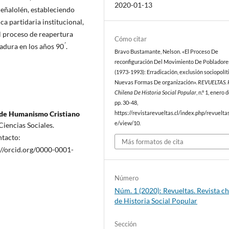
2020-01-13
eñalolén, estableciendo
ca partidaria institucional,
l proceso de reapertura
Cómo citar
dura en los años 90 ́.
Bravo Bustamante, Nelson. «El Proceso De
reconfiguración Del Movimiento De Pobladore
(1973-1993): Erradicación, exclusión sociopolít
Nuevas Formas De organización».
REVUELTAS. 
Chilena De Historia Social Popular
, n.º 1, enero 
pp. 30-48,
de Humanismo Cristiano
https://revistarevueltas.cl/index.php/revueltas
e/view/10.
iencias Sociales.
tacto:
Más formatos de cita
//orcid.org/0000-0001-
Número
Núm. 1 (2020): Revueltas. Revista ch
de Historia Social Popular
Sección