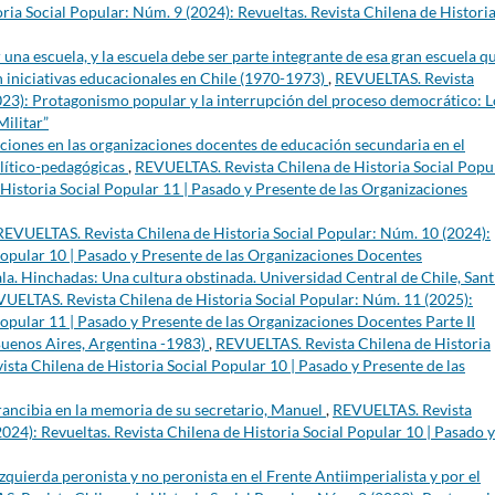
ia Social Popular: Núm. 9 (2024): Revueltas. Revista Chilena de Histori
una escuela, y la escuela debe ser parte integrante de esa gran escuela q
n iniciativas educacionales en Chile (1970-1973)
,
REVUELTAS. Revista
023): Protagonismo popular y la interrupción del proceso democrático: L
Militar”
ciones en las organizaciones docentes de educación secundaria en el
olítico-pedagógicas
,
REVUELTAS. Revista Chilena de Historia Social Popu
 Historia Social Popular 11 | Pasado y Presente de las Organizaciones
REVUELTAS. Revista Chilena de Historia Social Popular: Núm. 10 (2024):
 Popular 10 | Pasado y Presente de las Organizaciones Docentes
a. Hinchadas: Una cultura obstinada. Universidad Central de Chile, Sant
UELTAS. Revista Chilena de Historia Social Popular: Núm. 11 (2025):
Popular 11 | Pasado y Presente de las Organizaciones Docentes Parte II
(Buenos Aires, Argentina -1983)
,
REVUELTAS. Revista Chilena de Historia
ista Chilena de Historia Social Popular 10 | Pasado y Presente de las
rancibia en la memoria de su secretario, Manuel
,
REVUELTAS. Revista
024): Revueltas. Revista Chilena de Historia Social Popular 10 | Pasado y
 izquierda peronista y no peronista en el Frente Antiimperialista y por el