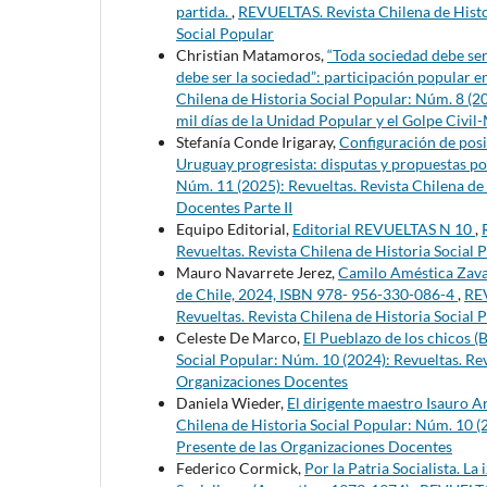
partida.
,
REVUELTAS. Revista Chilena de Histor
Social Popular
Christian Matamoros,
“Toda sociedad debe ser 
debe ser la sociedad”: participación popular e
Chilena de Historia Social Popular: Núm. 8 (2
mil días de la Unidad Popular y el Golpe Civil-
Stefanía Conde Irigaray,
Configuración de posi
Uruguay progresista: disputas y propuestas p
Núm. 11 (2025): Revueltas. Revista Chilena de
Docentes Parte II
Equipo Editorial,
Editorial REVUELTAS N 10
,
Revueltas. Revista Chilena de Historia Social
Mauro Navarrete Jerez,
Camilo Améstica Zaval
de Chile, 2024, ISBN 978- 956-330-086-4
,
REV
Revueltas. Revista Chilena de Historia Social 
Celeste De Marco,
El Pueblazo de los chicos 
Social Popular: Núm. 10 (2024): Revueltas. Rev
Organizaciones Docentes
Daniela Wieder,
El dirigente maestro Isauro A
Chilena de Historia Social Popular: Núm. 10 (2
Presente de las Organizaciones Docentes
Federico Cormick,
Por la Patria Socialista. La