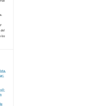
rial
a.
 y
 del
 los
sta.
ar:
vil-
ón
de